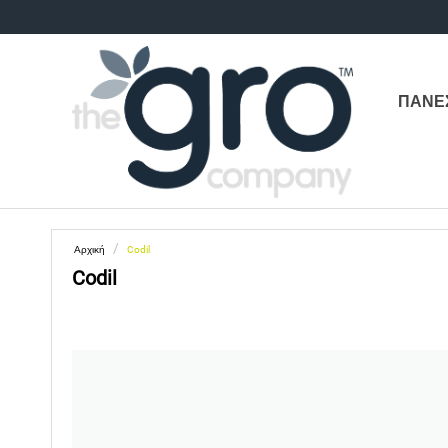
ΠΑΝΕ
/
Αρχική
Codil
Codil