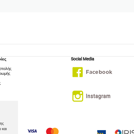
ίες
Social Media
στολής
ρωμής
ς
της
υ και